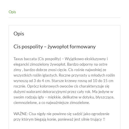
Opis
Opis
Cis pospolity – żywopłot formowany
Taxus baccata (Cis pospolity) – Wyjątkowo ekskluzywny i
elegancki zimozielony żywopłot. Bardzo odporny na ostre
zimy , bardzo dobrze znosi cięcie. Cis rośnie najwolniej ze
wszystkich roślin iglastych. Roczne przyrosty u młodych roślin
wynoszą od 3 do 4 cm. Starsze krzewy rosną od 10 do 15 cm
rocznie. Oprócz kolorowych owoców cis charakteryzuje się
dużymi walorami dekoracyjnymi przez cały rok. Ma jedyne w
swoim rodzaju igły – miękkie, delikatne w dotyku, błyszczące,
ciemnozielone, a co najważniejsze zimozielone.
WAŻNE: Cisa nigdy nie powinno się sadzić jako ogrodzenie
przy którym biegają konie, ponieważ jest silnie trujący !!