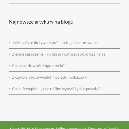
Najnowsze artykuły na blogu
Jakie nożyce do żywopłotu? – rodzaje i zastosowanie
Zielone ogrodzenie – chroni prywatność i ogranicza hałas
Co posadzić wzdłuż ogrodzenia?
Z czego zrobić żywopłot – porady i wskazówki
Co na żywopłot – jakie rośliny wybrać i gdzie posadzić
Copyright 2016 Blumkowsky |
Polityka prywatności
| Realizacja:
Creative