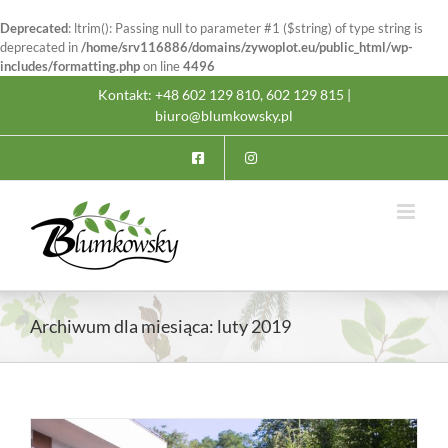
Deprecated
: ltrim(): Passing null to parameter #1 ($string) of type string is
deprecated in
/home/srv116886/domains/zywoplot.eu/public_html/wp-
includes/formatting.php
on line
4496
Przejdź
Kontakt: +48 602 129 810, 602 129 815 |
do
biuro@blumkowsky.pl
zawartości
Archiwum dla miesiąca:
luty 2019